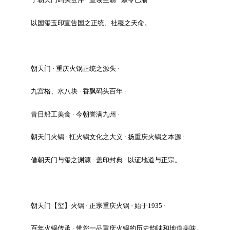
以国玺玉印宣告国之正统、社稷之天命。
朝天门 · 重庆火锅正统之源头 ·
九宫格、水八块 · 香飘码头百年 ·
昔日船工美食 · 今朝誉满九州 ·
朝天门火锅 · 扛火锅文化之大义 · 扬重庆火锅之本源 ·
借朝天门与玺之渊源 · 盖印封典 · 以证地道与正宗。
朝天门【玺】火锅 · 正宗重庆火锅 · 始于1935 ·
百年火锅传承 · 带您一品重庆火锅的历史韵味和地道美味。