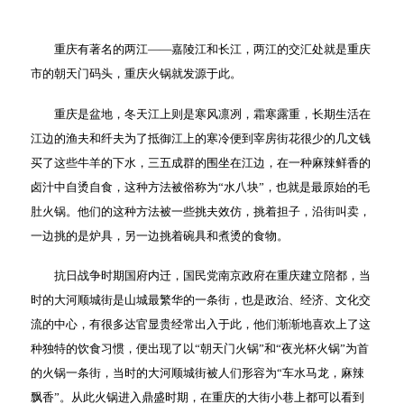
重庆有著名的两江——嘉陵江和长江，两江的交汇处就是重庆
市的朝天门码头，重庆火锅就发源于此。
重庆是盆地，冬天江上则是寒风凛冽，霜寒露重，长期生活在
江边的渔夫和纤夫为了抵御江上的寒冷便到宰房街花很少的几文钱
买了这些牛羊的下水，三五成群的围坐在江边，在一种麻辣鲜香的
卤汁中自烫自食，这种方法被俗称为“水八块”，也就是最原始的毛
肚火锅。他们的这种方法被一些挑夫效仿，挑着担子，沿街叫卖，
一边挑的是炉具，另一边挑着碗具和煮烫的食物。
抗日战争时期国府内迁，国民党南京政府在重庆建立陪都，当
时的大河顺城街是山城最繁华的一条街，也是政治、经济、文化交
流的中心，有很多达官显贵经常出入于此，他们渐渐地喜欢上了这
种独特的饮食习惯，便出现了以“朝天门火锅”和“夜光杯火锅”为首
的火锅一条街，当时的大河顺城街被人们形容为“车水马龙，麻辣
飘香”。从此火锅进入鼎盛时期，在重庆的大街小巷上都可以看到