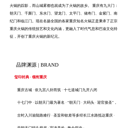
火锅的踪影，而山城雾都也就成为了火锅的故乡。 重庆有九大门：
朝天门、千厮门、东水门、望龙门、太平门、储奇门、金紫门、南
纪门和临江门。现在名扬全国的各家重庆知名火锅正是秉承了正宗
重庆火锅的传统技艺和文化内涵，更融入了时代气息和巴渝文化特
征，开创了重庆火锅的新纪元。
品牌渊源 | BRAND
玺印封典 · 领衔重庆
重庆古城 · 依九宫八卦而筑 · 十七道城门九开八闭
十七门中 · 以朝天门最为著名 · “朝天门 · 大码头 · 迎官接圣”，
古时入川渝陆路难行 · 圣旨和钦差等多经长江水路抵达重庆 ·
于朝天门码头登岸 · 宣读圣谕 · 敕令巴渝 ·