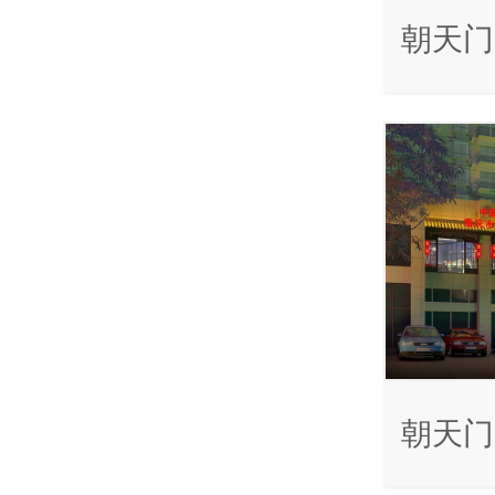
朝天门
朝天门