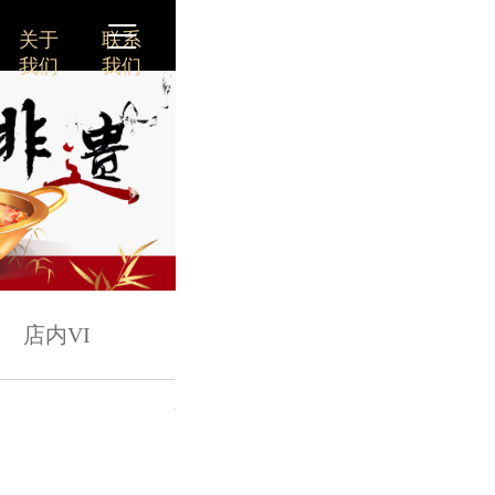
关于
联系
我们
我们
店内VI