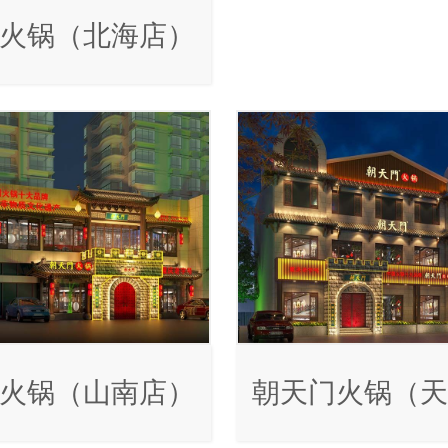
火锅（北海店）
火锅（山南店）
朝天门火锅（