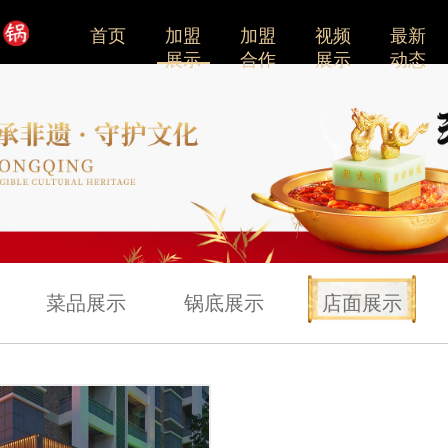
首页
加盟
加盟
视频
最新
展示
合作
展示
动态
菜品展示
锅底展示
店面展示