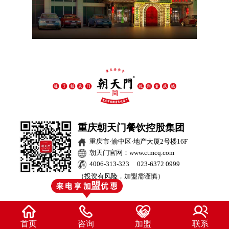
重庆朝天门餐饮控股集团
重庆市·渝中区·地产大厦2号楼16F
朝天门官网：www.ctmcq.com
4006-313-323 023-6372 0999
（投资有风险，加盟需谨慎）
首页
咨询
加盟
联系